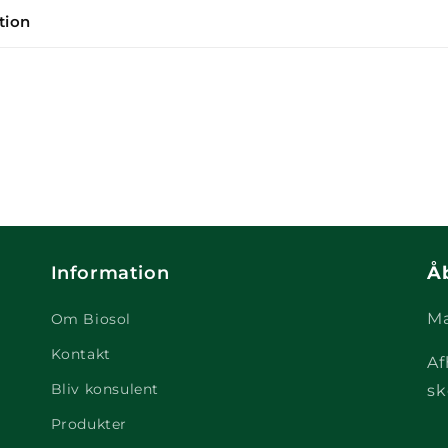
tion
Information
Å
Ma
Om Biosol
Kontakt
Af
Bliv konsulent
sk
Produkter