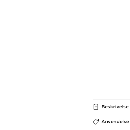
i
modus
Beskrivelse
Anvendelse