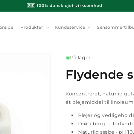
🇩🇰 100% dansk ejet virksomhed
orside
Produkter
Kundeservice
Sensommertilb
På lager
Flydende 
Koncentreret, naturlig gul
ét plejemiddel til linoleu
Plejer og vedligeholde
Drøj i brug — fortyn
Naturlig sæbe · pH 10