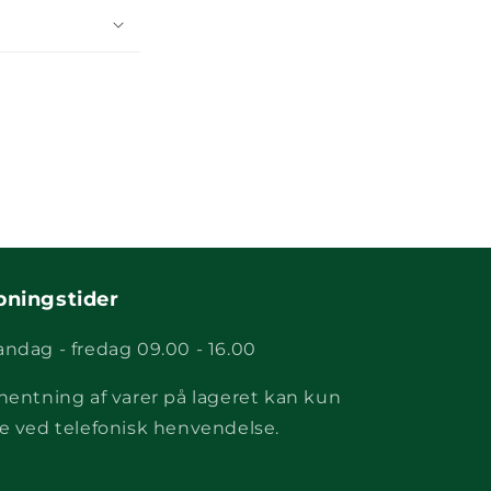
bningstider
ndag - fredag 09.00 - 16.00
hentning af varer på lageret kan kun
e ved telefonisk henvendelse.