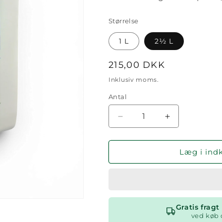
Størrelse
1 L
2½ L
Normalpris
215,00 DKK
Inklusiv moms.
Antal
Antal
Reducer
Øg
antallet
antallet
for
for
Flydende
Flydende
Læg i ind
sæbespåner
sæbespåner
Gratis frag
ved køb 