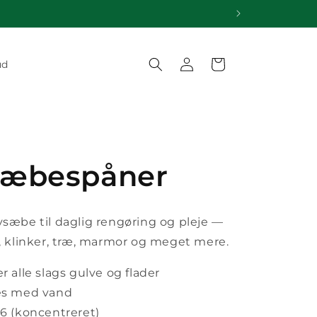
Log
Indkøbskurv
ud
ind
sæbespåner
vsæbe til daglig rengøring og pleje —
m, klinker, træ, marmor og meget mere.
r alle slags gulve og flader
des med vand
,6 (koncentreret)