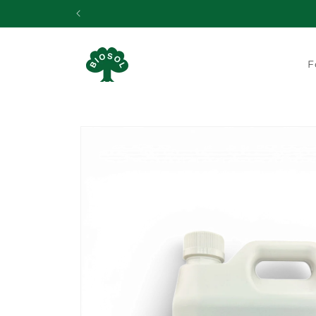
Gå til
indhold
F
Gå til
produktoplysninger