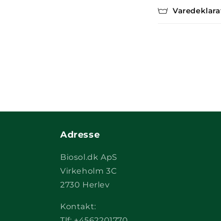
Varedeklara
Adresse
Biosol.dk ApS
Virkeholm 3C
2730 Herlev
Kontakt:
Tlf: +4562201770