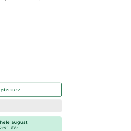
købskurv
t hele august
over 199,-