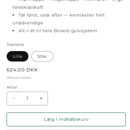
teleskopskaft
Tør først, vask efter — kemikalier helt
unødvendige
Alt-i-ét til hele Biosols gulvsystem
Størrelse
Lille
Stor
Normalpris
624,00 DKK
Inklusiv moms.
Antal
Antal
Reducer
Øg
antallet
antallet
for
for
Biosol
Biosol
Læg i indkøbskurv
Moppesæt
Moppesæt