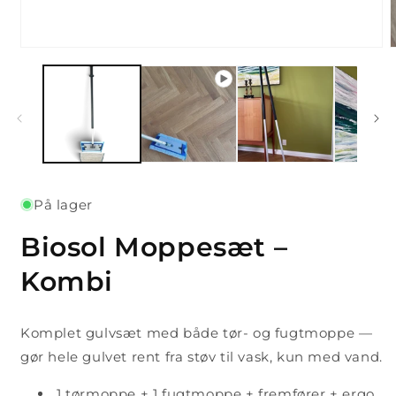
På lager
Biosol Moppesæt –
Kombi
Komplet gulvsæt med både tør- og fugtmoppe —
gør hele gulvet rent fra støv til vask, kun med vand.
1 tørmoppe + 1 fugtmoppe + fremfører + ergo