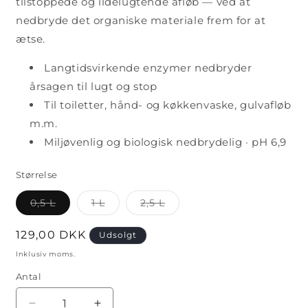
tilstoppede og ildelugtende afløb — ved at
nedbryde det organiske materiale frem for at
ætse.
Langtidsvirkende enzymer nedbryder
årsagen til lugt og stop
Til toiletter, hånd- og køkkenvaske, gulvafløb
m.m.
Miljøvenlig og biologisk nedbrydelig · pH 6,9
Størrelse
Varianten
Varianten
Varianten
0,5 L
1 L
2,5 L
er
er
er
udsolgt
udsolgt
udsolgt
eller
eller
eller
Normalpris
129,00 DKK
Udsolgt
utilgængelig
utilgængelig
utilgængelig
Inklusiv moms.
Antal
Antal