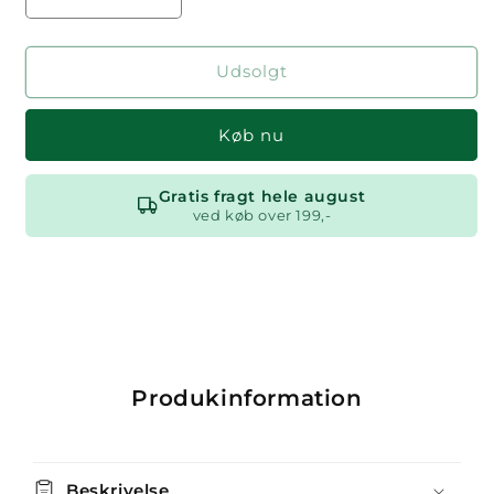
Reducer
Øg
antallet
antallet
for
for
Biosol
Biosol
Udsolgt
Afløbsrens
Afløbsrens
Køb nu
Gratis fragt hele august
ved køb over 199,-
Produkinformation
Beskrivelse