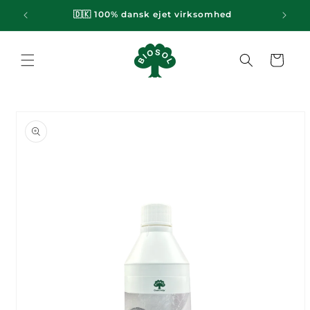
Gå til
emi
🇩🇰 100% dansk ejet virksomhed
indhold
Indkøbskurv
til
oduktoplysninger