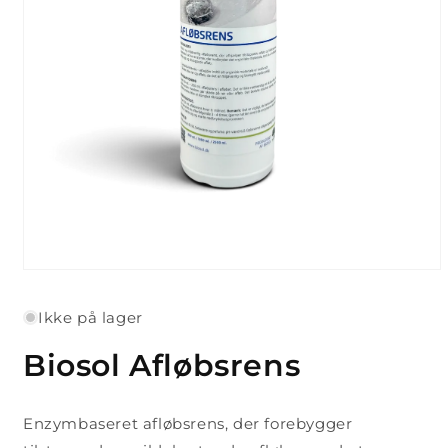
Åbn
mediet
1
Ikke på lager
i
modus
Biosol Afløbsrens
Enzymbaseret afløbsrens, der forebygger