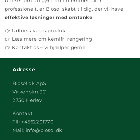
Uanset om du gør rent i hjemmet eller
professionelt, er Biosol skabt til dig, der vil have
effektive løsninger med omtanke
.
👉 Udforsk vores produkter
👉 Læs mere om kemifri rengøring
👉 Kontakt os – vi hjælper gerne
Adresse
Biosol.dk ApS
Virkeholm 3C
2730 Herlev
Kontakt:
Tlf: +4562201770
Mail: info@biosol.dk