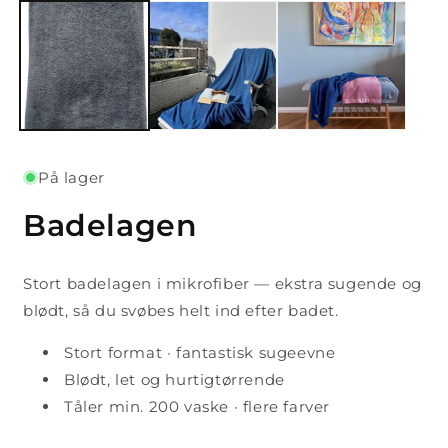
mediet
1
i
modus
På lager
Badelagen
Stort badelagen i mikrofiber — ekstra sugende og
blødt, så du svøbes helt ind efter badet.
Stort format · fantastisk sugeevne
Blødt, let og hurtigtørrende
Tåler min. 200 vaske · flere farver