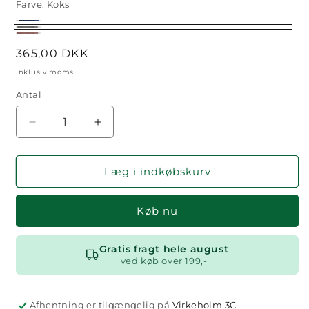
Farve:
Koks
Blå
Koks
Rosa
Normalpris
365,00 DKK
Inklusiv moms.
Antal
Antal
Reducer
Øg
antallet
antallet
for
for
Badelagen
Badelagen
Læg i indkøbskurv
Køb nu
Gratis fragt hele august
ved køb over 199,-
Afhentning er tilgængelig på
Virkeholm 3C