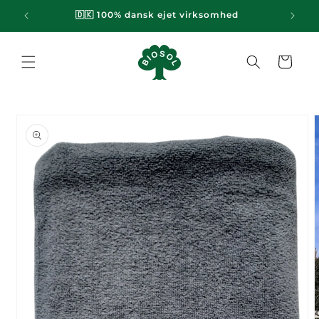
Gå til
emi
🇩🇰 100% dansk ejet virksomhed
indhold
Indkøbskurv
til
oduktoplysninger