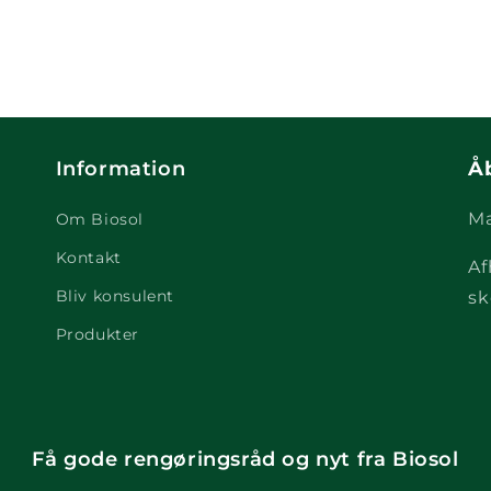
Information
Å
Ma
Om Biosol
Kontakt
Af
Bliv konsulent
sk
Produkter
Få gode rengøringsråd og nyt fra Biosol