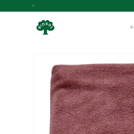
Gå til
indhold
F
Gå til
produktoplysninger