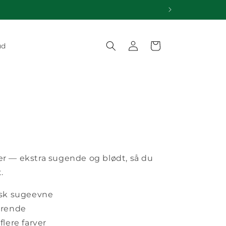
Log
Indkøbskurv
ud
ind
er — ekstra sugende og blødt, så du
.
tisk sugeevne
ørrende
flere farver