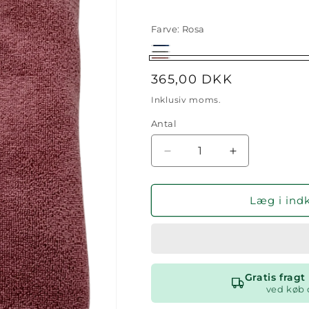
Farve:
Rosa
Blå
Koks
Rosa
Normalpris
365,00 DKK
Inklusiv moms.
Antal
Antal
Reducer
Øg
antallet
antallet
for
for
Badelagen
Badelagen
Læg i ind
Gratis frag
ved køb 