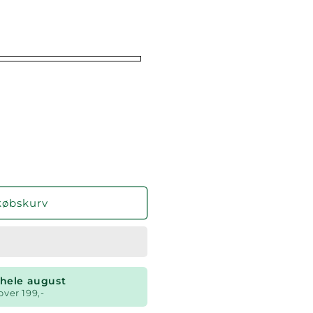
købskurv
t hele august
over 199,-