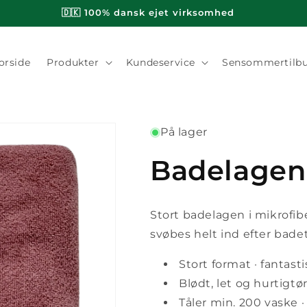
🇩🇰 100% dansk ejet virksomhed
orside
Produkter
Kundeservice
Sensommertilb
På lager
Badelagen
Stort badelagen i mikrofib
svøbes helt ind efter badet
Stort format · fantas
Blødt, let og hurtigt
Tåler min. 200 vaske · 