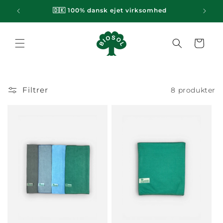
Gå til
emi
🇩🇰 100% dansk ejet virksomhed
indhold
Indkøbskurv
Filtrer
8 produkter