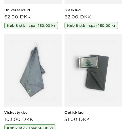
Universalklud
Glasklud
Normalpris
62,00 DKK
Normalpris
62,00 DKK
Køb 8 stk - spar 150,00 kr
Køb 8 stk - spar 150,00 kr
Viskestykke
Optikklud
Normalpris
103,00 DKK
Normalpris
51,00 DKK
Køb 2 stk - spar 56,00 kr