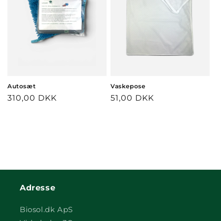
Autosæt
Vaskepose
Normalpris
310,00 DKK
Normalpris
51,00 DKK
Adresse
Biosol.dk ApS