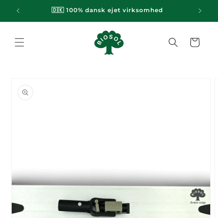
Gå til
emi
🇩🇰 100% dansk ejet virksomhed
indhold
Indkøbskurv
til
oduktoplysninger