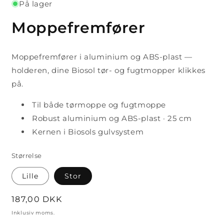
På lager
Moppefremfører
Moppefremfører i aluminium og ABS-plast —
holderen, dine Biosol tør- og fugtmopper klikkes
på.
Til både tørmoppe og fugtmoppe
Robust aluminium og ABS-plast · 25 cm
Kernen i Biosols gulvsystem
Størrelse
Lille
Stor
Normalpris
187,00 DKK
Inklusiv moms.