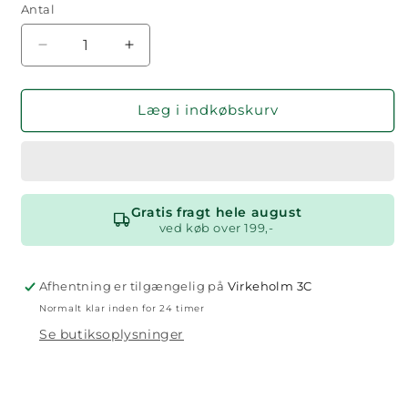
Antal
Antal
Reducer
Øg
antallet
antallet
for
for
Moppefremfører
Moppefremfører
Læg i indkøbskurv
Gratis fragt hele august
ved køb over 199,-
Afhentning er tilgængelig på
Virkeholm 3C
Normalt klar inden for 24 timer
Se butiksoplysninger