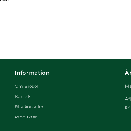
Information
Å
Ma
Om Biosol
Kontakt
Af
Bliv konsulent
sk
Produkter