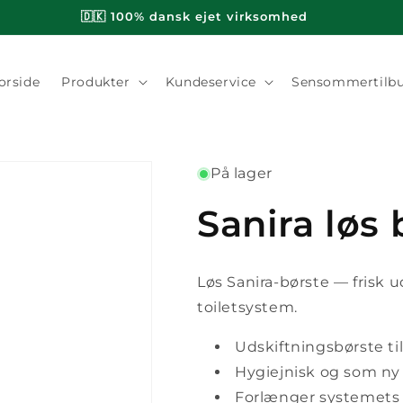
🇩🇰 100% dansk ejet virksomhed
orside
Produkter
Kundeservice
Sensommertilb
På lager
Sanira løs 
Løs Sanira-børste — frisk u
toiletsystem.
Udskiftningsbørste ti
Hygiejnisk og som ny
Forlænger systemets 