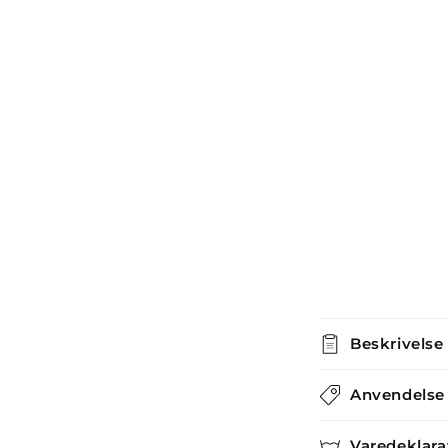
i
modus
Beskrivelse
Anvendelse
Varedeklara