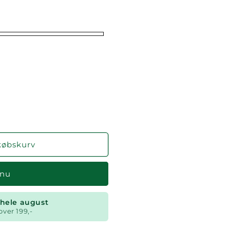
købskurv
 nu
t hele august
over 199,-