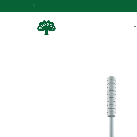
Gå til
indhold
F
Gå til
produktoplysninger