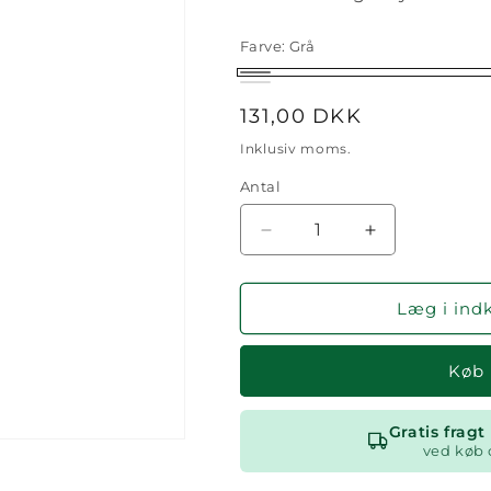
Farve:
Grå
Grå
Hvid
Normalpris
131,00 DKK
Inklusiv moms.
Antal
Antal
Reducer
Øg
antallet
antallet
for
for
Sanira
Sanira
Læg i ind
løs
løs
børste
børste
Køb
Gratis frag
ved køb 