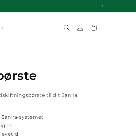
Log
Indkøbskurv
ud
ind
børste
dskiftningsbørste til dit Sanira
l Sanira-systemet
 igen
levetid