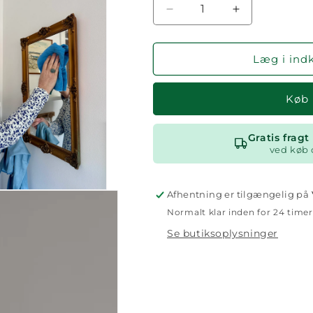
Reducer
Øg
antallet
antallet
for
for
Universalklud
Universalklud
Læg i ind
Køb
Gratis frag
ved køb 
Afhentning er tilgængelig på
Normalt klar inden for 24 timer
Se butiksoplysninger