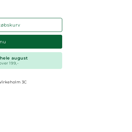
købskurv
 nu
t hele august
over 199,-
Virkeholm 3C