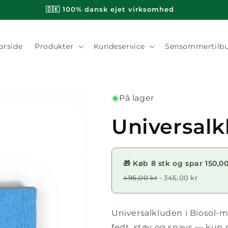
orside
Produkter
Kundeservice
Sensommertilb
På lager
Universalk
🎁 Køb 8 stk og spar 150,00
496,00 kr
- 346,00 kr
Universalkluden i Biosol-m
fedt, støv og snavs — kun