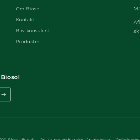
Ma
Om Biosol
Kontakt
Af
Bliv konsulent
sk
Produkter
 Biosol
Betalingsmetoder
026,
Biosol.dk ApS
Politik om beskyttelse af persondata
Refusionspol