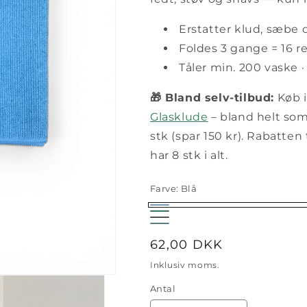
Erstatter klud, sæbe 
Foldes 3 gange = 16 r
Tåler min. 200 vaske · f
🎁 Bland selv-tilbud:
Køb i
Glasklude
– bland helt som 
stk (spar 150 kr). Rabatte
har 8 stk i alt.
Farve:
Blå
Blå
Grøn
Koks
Støvet
Normalpris
62,00 DKK
blå
Inklusiv moms.
Antal
Antal