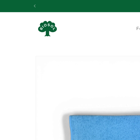
Gå til
indhold
F
Gå til
produktoplysninger