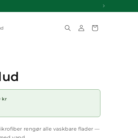
Log
Indkøbskurv
ud
ind
lud
 kr
ikrofiber rengør alle vaskbare flader —
 med vand.