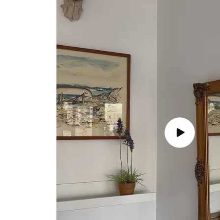
Afspil
video