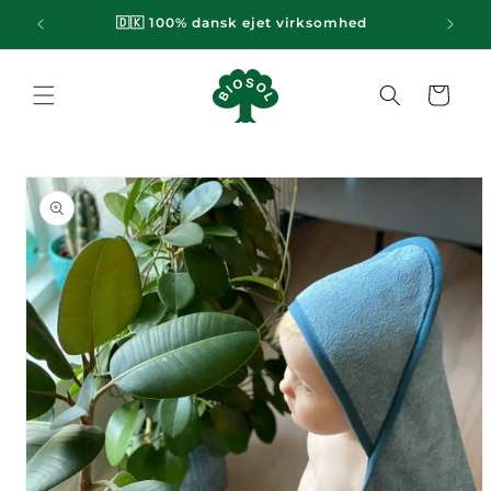
Gå til
emi
🇩🇰 100% dansk ejet virksomhed
indhold
Indkøbskurv
til
oduktoplysninger