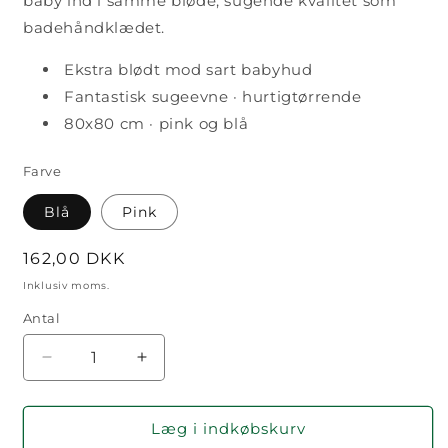
baby ind i samme bløde, sugende kvalitet som
badehåndklædet.
Ekstra blødt mod sart babyhud
Fantastisk sugeevne · hurtigtørrende
80x80 cm · pink og blå
Farve
Blå
Pink
Normalpris
162,00 DKK
Inklusiv moms.
Antal
Antal
Reducer
Øg
antallet
antallet
for
for
Babyhåndklæde
Babyhåndklæde
Læg i indkøbskurv