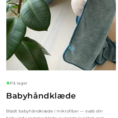
Åbn
mediet
1
På lager
i
modus
Babyhåndklæde
Blødt babyhåndklæde i mikrofiber — svøb din