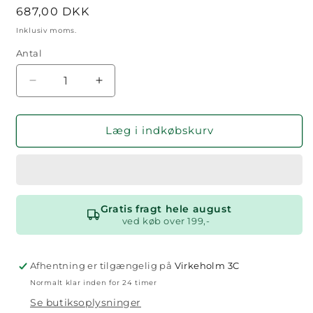
Normalpris
687,00 DKK
Inklusiv moms.
Antal
Antal
Reducer
Øg
antallet
antallet
for
for
Biosol
Biosol
Læg i indkøbskurv
Moppesæt
Moppesæt
–
–
Gulvvask
Gulvvask
Gratis fragt hele august
ved køb over 199,-
Afhentning er tilgængelig på
Virkeholm 3C
Normalt klar inden for 24 timer
Se butiksoplysninger