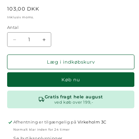
Normalpris
103,00 DKK
Inklusiv moms.
Antal
Antal
Reducer
Øg
antallet
antallet
for
for
Viskestykke
Viskestykke
Læg i indkøbskurv
Køb nu
Gratis fragt hele august
ved køb over 199,-
Afhentning er tilgængelig på
Virkeholm 3C
Normalt klar inden for 24 timer
Se butiksoplysninger